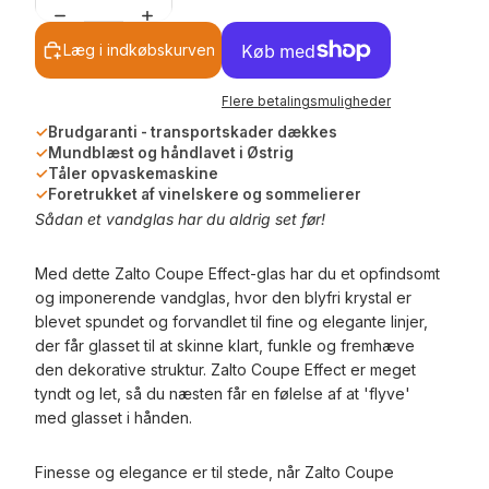
Læg i indkøbskurven
Flere betalingsmuligheder
✓
Brudgaranti - transportskader dækkes
✓
Mundblæst og håndlavet i Østrig
✓
Tåler opvaskemaskine
✓
Foretrukket af vinelskere og sommelierer
Sådan et vandglas har du aldrig set før!
Med dette Zalto Coupe Effect-glas har du et opfindsomt
og imponerende vandglas, hvor den blyfri krystal er
blevet spundet og forvandlet til fine og elegante linjer,
der får glasset til at skinne klart, funkle og fremhæve
den dekorative struktur. Zalto Coupe Effect er meget
tyndt og let, så du næsten får en følelse af at 'flyve'
med glasset i hånden.
Finesse og elegance er til stede, når Zalto Coupe