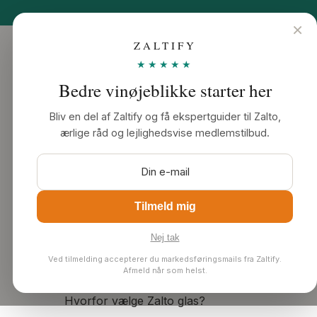
×
ZALTIFY
Hjem
★★★★★
Bedre vinøjeblikke starter her
Zalto glas
Bliv en del af Zaltify og få ekspertguider til Zalto,
Rødvinsglas
ærlige råd og lejlighedsvise medlemstilbud.
Hvidvinsglas
Karafler & dekantere
Tilmeld mig
Nej tak
Udforsk Zalto
Ved tilmelding accepterer du markedsføringsmails fra Zaltify.
Afmeld når som helst.
Hvorfor vælge Zalto glas?